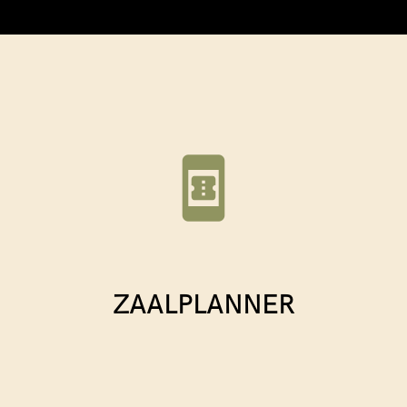
book_online
ZAALPLANNER